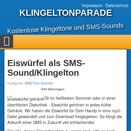
Impressum
Datenschutz
KLINGELTONPARADE
Kostenlose Klingeltöne und SMS-Sounds
Eiswürfel als SMS-
Sound/Klingelton
Kategorie:
SMS-Fun-Sounds
(544 Wertungen)
Ob im heißesten Sommer oder in einer
überhitzten Diskothek - Eiswürfel gehören in jedes kühle
Getränk. Wir haben die Eiswürfel für Dein Handy in eine mp3-
Datei gewandelt und zum Download freigegeben. So klingt die
Ankunft einer SMS in Zukunft viel erfrischender.
Für alle, denen Eiswürfel allein zu wenig sind, gibt es noch