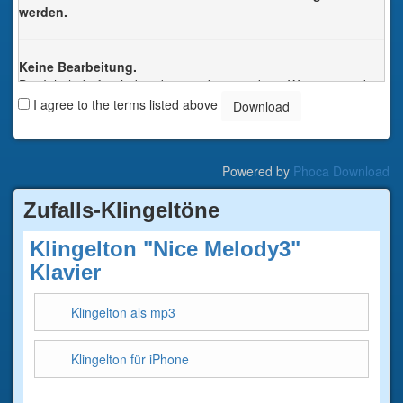
werden.
Keine Bearbeitung.
Der Inhalt darf nicht bearbeitet oder in anderer Weise verändert
werden. Jede Änderung verstösst gegen das Urheberrecht und
I agree to the terms listed above
wird verfolgt.
Jede dieser Bedingungen kann nach schriftlicher Einwilligung
des Rechtsinhabers aufgehoben werden.
Powered by
Phoca Download
Zufalls-Klingeltöne
Klingelton "Nice Melody3"
Klavier
Klingelton als mp3
Klingelton für iPhone