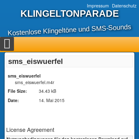
Impressum
Datenschutz
KLINGELTONPARADE
Kostenlose Klingeltöne und SMS-Sounds
sms_eiswuerfel
sms_eiswuerfel
sms_eiswuerfel.m4r
File Size:
34.43 kB
Date:
14. Mai 2015
License Agreement