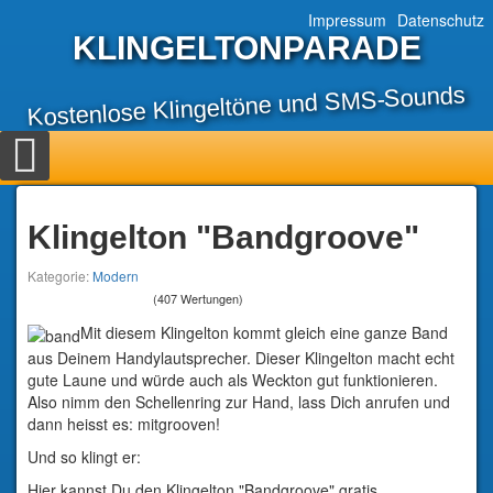
Impressum
Datenschutz
KLINGELTONPARADE
Kostenlose Klingeltöne und SMS-Sounds
Klingelton "Bandgroove"
Kategorie:
Modern
(407 Wertungen)
Mit diesem Klingelton kommt gleich eine ganze Band
aus Deinem Handylautsprecher. Dieser Klingelton macht echt
gute Laune und würde auch als Weckton gut funktionieren.
Also nimm den Schellenring zur Hand, lass Dich anrufen und
dann heisst es: mitgrooven!
Und so klingt er:
Hier kannst Du den Klingelton "Bandgroove" gratis