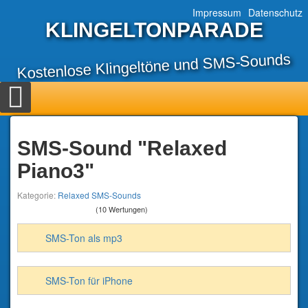
Impressum
Datenschutz
KLINGELTONPARADE
Kostenlose Klingeltöne und SMS-Sounds
SMS-Sound "Relaxed
Piano3"
Kategorie:
Relaxed SMS-Sounds
(10 Wertungen)
SMS-Ton als mp3
SMS-Ton für iPhone