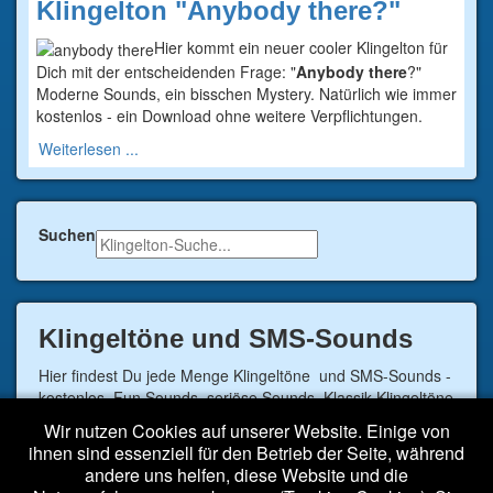
Klingelton "Anybody there?"
Hier kommt ein neuer cooler Klingelton für
Dich mit der entscheidenden Frage: "
Anybody there
?"
Moderne Sounds, ein bisschen Mystery. Natürlich wie immer
kostenlos - ein Download ohne weitere Verpflichtungen.
Weiterlesen ...
Suchen
Klingeltöne und SMS-Sounds
Hier findest Du jede Menge Klingeltöne und SMS-Sounds -
kostenlos. Fun Sounds, seriöse Sounds, Klassik Klingeltöne
von Bach, Beethoven oder Vivaldi aber auch viele andere
Wir nutzen Cookies auf unserer Website. Einige von
moderne Sounds. Der lustige singende Frosch ist auch
ihnen sind essenziell für den Betrieb der Seite, während
dabei.
andere uns helfen, diese Website und die