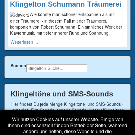
Klingelton Schumann Träumerei
Wie könnte man schöner entspannen als mit
einer Träumerei - in diesem Fall mit der Träumerei,
komponiert von Robert Schumann. Ein sinnliches Werk der
Klaviermusik, mit tiefer innerer Ruhe und Spannung.
Weiterlesen ...
Suchen
Klingeltöne und SMS-Sounds
Hier findest Du jede Menge Klingeltöne und SMS-Sounds -
kostenlos. Fun Sounds, seriöse Sounds, Klassik Klingeltöne
von Bach, Beethoven oder Vivaldi aber auch viele andere
Wir nutzen Cookies auf unserer Website. Einige von
moderne Sounds. Der lustige singende Frosch ist auch
ihnen sind essenziell für den Betrieb der Seite, während
dabei.
andere uns helfen, diese Website und die