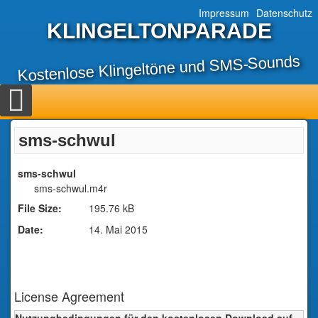
Impressum
Datenschutz
KLINGELTONPARADE
Kostenlose Klingeltöne und SMS-Sounds
sms-schwul
sms-schwul
sms-schwul.m4r
File Size:
195.76 kB
Date:
14. Mai 2015
License Agreement