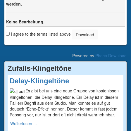
werden.
Keine Bearbeitung.
Der Inhalt darf nicht bearbeitet oder in anderer Weise verändert
werden. Jede Änderung verstösst gegen das Urheberrecht und
I agree to the terms listed above
wird verfolgt.
Jede dieser Bedingungen kann nach schriftlicher Einwilligung
des Rechtsinhabers aufgehoben werden.
Powered by
Phoca Download
Zufalls-Klingeltöne
Delay-Klingeltöne
Es gibt bei uns eine neue Gruppe von kostenlosen
Klingeltönen: die Delay-Klingeltöne. Ein Delay ist in diesem
Fall ein Begriff aus dem Studio. Man könnte es auf gut
deutsch "Echo-Effekt" nennen. Dieser kommt in fast jedem
Popsong vor, nur ist er dort oft nicht direkt wahrnehmbar.
Weiterlesen ...