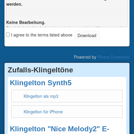
werden.
Keine Bearbeitung.
Der Inhalt darf nicht bearbeitet oder in anderer Weise verändert
werden. Jede Änderung verstösst gegen das Urheberrecht und
I agree to the terms listed above
wird verfolgt.
Jede dieser Bedingungen kann nach schriftlicher Einwilligung
des Rechtsinhabers aufgehoben werden.
Powered by
Phoca Download
Zufalls-Klingeltöne
Klingelton Synth5
Klingelton als mp3
Klingelton für iPhone
Klingelton "Nice Melody2" E-