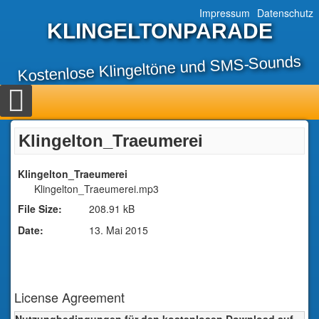
Impressum
Datenschutz
KLINGELTONPARADE
Kostenlose Klingeltöne und SMS-Sounds
Klingelton_Traeumerei
Klingelton_Traeumerei
Klingelton_Traeumerei.mp3
File Size:
208.91 kB
Date:
13. Mai 2015
License Agreement