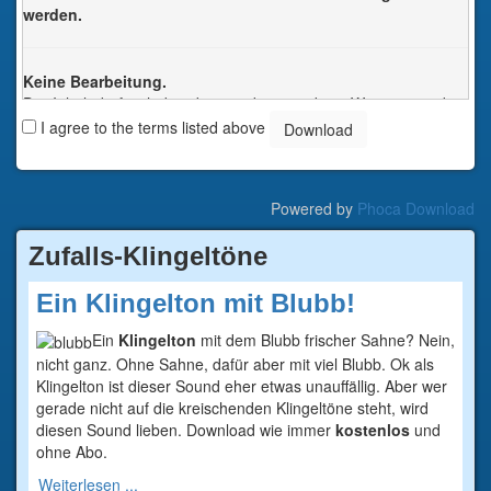
werden.
Keine Bearbeitung.
Der Inhalt darf nicht bearbeitet oder in anderer Weise verändert
werden. Jede Änderung verstösst gegen das Urheberrecht und
I agree to the terms listed above
wird verfolgt.
Jede dieser Bedingungen kann nach schriftlicher Einwilligung
des Rechtsinhabers aufgehoben werden.
Powered by
Phoca Download
Zufalls-Klingeltöne
Ein Klingelton mit Blubb!
Ein
Klingelton
mit dem Blubb frischer Sahne? Nein,
nicht ganz. Ohne Sahne, dafür aber mit viel Blubb. Ok als
Klingelton ist dieser Sound eher etwas unauffällig. Aber wer
gerade nicht auf die kreischenden Klingeltöne steht, wird
diesen Sound lieben. Download wie immer
kostenlos
und
ohne Abo.
Weiterlesen ...