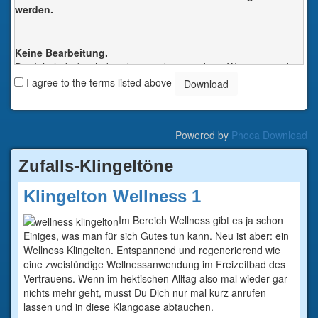
werden.
Keine Bearbeitung.
Der Inhalt darf nicht bearbeitet oder in anderer Weise verändert
werden. Jede Änderung verstösst gegen das Urheberrecht und
I agree to the terms listed above
wird verfolgt.
Jede dieser Bedingungen kann nach schriftlicher Einwilligung
des Rechtsinhabers aufgehoben werden.
Powered by
Phoca Download
Zufalls-Klingeltöne
Klingelton Wellness 1
Im Bereich Wellness gibt es ja schon
Einiges, was man für sich Gutes tun kann. Neu ist aber: ein
Wellness Klingelton. Entspannend und regenerierend wie
eine zweistündige Wellnessanwendung im Freizeitbad des
Vertrauens. Wenn im hektischen Alltag also mal wieder gar
nichts mehr geht, musst Du Dich nur mal kurz anrufen
lassen und in diese Klangoase abtauchen.